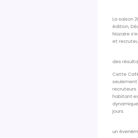
La saison 
édition, Dé
Nazaire s’e
et recruteu
des résulta
Cette Café
seulement t
recruteurs.
habitant·es.
dynamique c
jours.
un évenéme