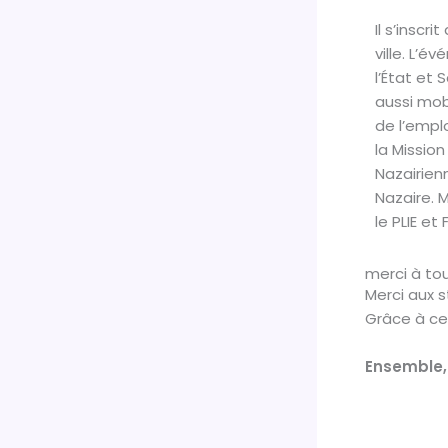
Il s’inscr
ville. L’
l’État et 
aussi mob
de l’emplo
la Missio
Nazairien
Nazaire. M
le PLIE et
merci à tou
Merci aux s
Grâce à cet
Ensemble, 