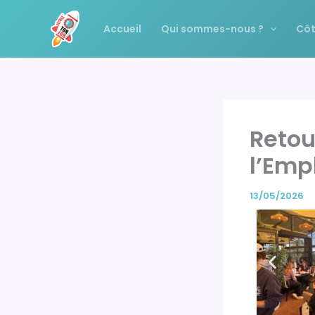
Aller
au
Accueil
Qui sommes-nous ?
Côt
contenu
Retou
l’Emp
13/05/2026