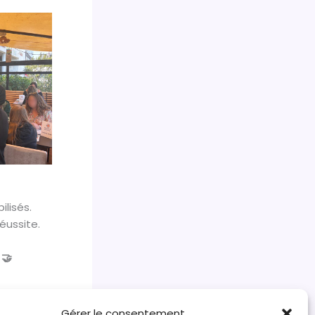
lisés.
éussite.
 🤝
Gérer le consentement