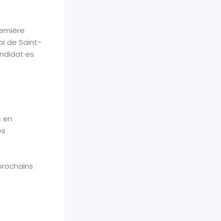
remière
oi de Saint-
andidat·es
s en
es
a
prochains