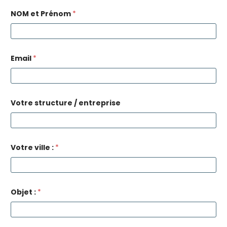
NOM et Prénom
*
Email
*
*
Votre structure / entreprise
V
o
t
r
e
e
Votre ville :
*
n
t
r
e
p
Objet :
*
r
i
s
e