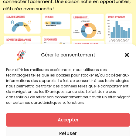
connecter facilement. Une saison riche en opportunités,
clôturée avec succès !
Gérer le consentement
Pour offrir les meilleures expériences, nous utilisons des
Source :
Décoll’ton
Job. inscriptions des jeunes
à
l’opération
Décoll’ton
technologies telles que les cookies pour stocker et/ou accéder aux
Job
é
tudiant 2025, traitement février 2026
informations des appareils. Le fait de consentir à ces technologies
nous permettra de traiter des données telles que le comportement
de navigation ou les ID uniques sur ce site. Le fait de ne pas
consentir ou de retirer son consentement peut avoir un effet négatif
sur certaines caractéristiques et fonctions.
Accepter
Contact Loire-Atlantique (44):
07 82 00 51 40
Refuser
contact@decolltonjob.fr